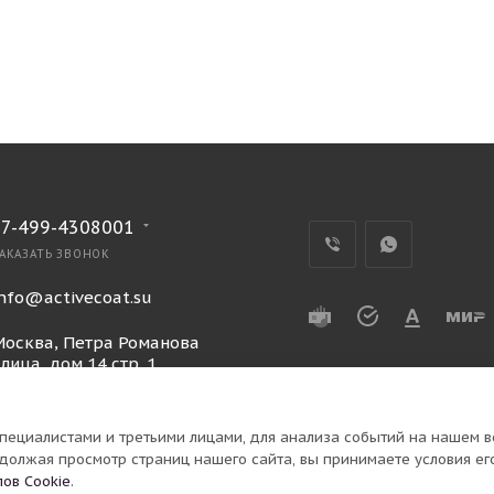
+7-499-4308001
АКАЗАТЬ ЗВОНОК
info@activecoat.su
Москва, Петра Романова
лица, дом 14 стр. 1
ециалистами и третьими лицами, для анализа событий на нашем ве
должая просмотр страниц нашего сайта, вы принимаете условия ег
ов Cookie
.