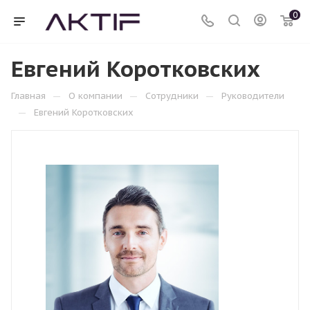
0
Евгений Коротковских
—
—
—
Главная
О компании
Сотрудники
Руководители
—
Евгений Коротковских