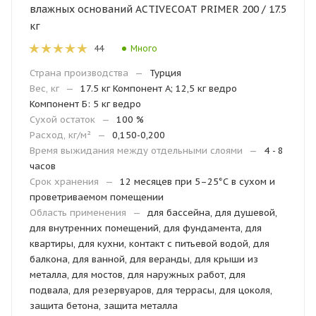
влажных оснований ACTIVECOAT PRIMER 200 / 17.5
кг
Много
44
Страна производства
—
Турция
Вес, кг
—
17.5 кг Компонент А; 12,5 кг ведро
Компонент Б: 5 кг ведро
Сухой остаток
—
100 %
Расход, кг/м²
—
0,150-0,200
Время выжидания между отдельными слоями
—
4 - 8
часов
Срок хранения
—
12 месяцев при 5–25°С в сухом и
проветриваемом помещении
Область применения
—
для бассейна, для душевой,
для внутренних помещений, для фундамента, для
квартиры, для кухни, контакт с питьевой водой, для
балкона, для ванной, для веранды, для крыши из
металла, для мостов, для наружных работ, для
подвала, для резервуаров, для террасы, для цоколя,
защита бетона, защита металла