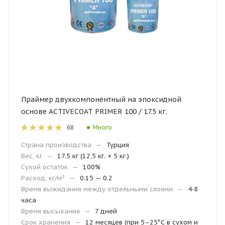
Праймер двухкомпонентный на эпоксидной
основе ACTIVECOAT PRIMER 100 / 17.5 кг.
Много
68
Страна производства
—
Турция
Вес, кг
—
17.5 кг (12,5 кг. + 5 кг.)
Сухой остаток
—
100%
Расход, кг/м²
—
0.15 — 0.2
Время выжидания между отдельными слоями
—
4-8
часа
Время высыхания
—
7 дней
Срок хранения
—
12 месяцев (при 5–25°С в сухом и