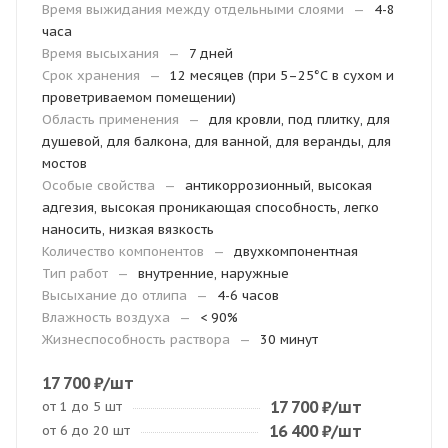
Время выжидания между отдельными слоями
—
4-8
часа
Время высыхания
—
7 дней
Срок хранения
—
12 месяцев (при 5–25°С в сухом и
проветриваемом помещении)
Область применения
—
для кровли, под плитку, для
душевой, для балкона, для ванной, для веранды, для
мостов
Особые свойства
—
антикоррозионный, высокая
адгезия, высокая проникающая способность, легко
наносить, низкая вязкость
Количество компонентов
—
двухкомпонентная
Тип работ
—
внутренние, наружные
Высыхание до отлипа
—
4-6 часов
Влажность воздуха
—
< 90%
Жизнеспособность раствора
—
30 минут
17 700
₽
/шт
17 700
₽
/шт
от 1 до 5 шт
16 400
₽
/шт
от 6 до 20 шт