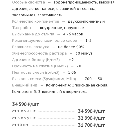
Особые свойства
—
водонепроницаемость, высокая
адгезия, легко наноси, с защитой от солнца,
экологичная, эластичность
Количество компонентов
—
двухкомпонентный
Тип работ
—
внутренние, наружные
Высыхание до отлипа
—
4 - 6 часов
Рекомендуемое количество слоев
—
1-2
Влажность воздуха
—
не более 90%
Жизнеспособность раствора
—
30 минут
Адгезия к бетону (H/мм2)
—
> 2
Прочность на сжатие (H/мм2)
—
70
Плотность смеси (гр/см3)
—
1.06
Вязкость смеси (Брукфильд, MIla)
—
700 ÷- 50
Внешний вид
—
Компонент А: Эпоксидная смола,
Компонент Б: Эпоксидный отвердитель
34 590
₽
/шт
34 590
₽
/шт
от 1 до 4 шт
32 990
₽
/шт
от 5 до 9 шт
31 700
₽
/шт
от 10 шт