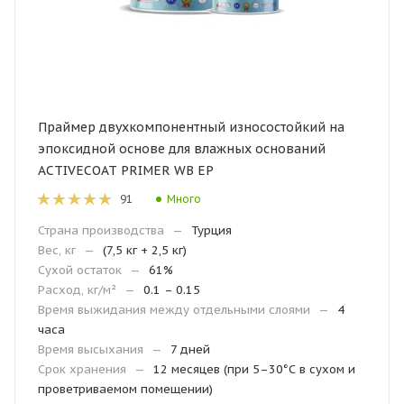
Праймер двухкомпонентный износостойкий на
эпоксидной основе для влажных оснований
ACTIVECOAT PRIMER WB EP
Много
91
Страна производства
—
Турция
Вес, кг
—
(7,5 кг + 2,5 кг)
Сухой остаток
—
61%
Расход, кг/м²
—
0.1 – 0.15
Время выжидания между отдельными слоями
—
4
часа
Время высыхания
—
7 дней
Срок хранения
—
12 месяцев (при 5–30°С в сухом и
проветриваемом помещении)