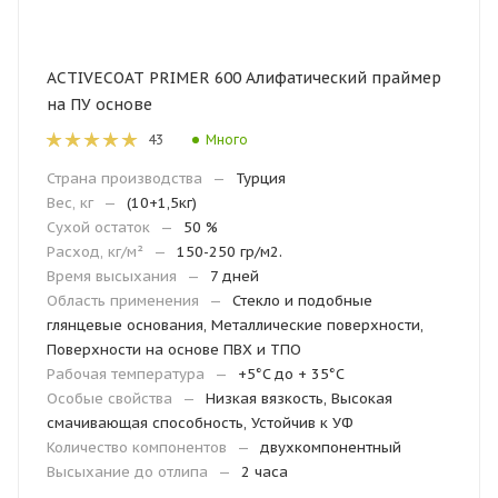
ACTIVECOAT PRIMER 600 Алифатический праймер
на ПУ основе
Много
43
Страна производства
—
Турция
Вес, кг
—
(10+1,5кг)
Сухой остаток
—
50 %
Расход, кг/м²
—
150-250 гр/м2.
Время высыхания
—
7 дней
Область применения
—
Стекло и подобные
глянцевые основания, Металлические поверхности,
Поверхности на основе ПВХ и ТПО
Рабочая температура
—
+5°C до + 35°C
Особые свойства
—
Низкая вязкость, Высокая
смачивающая способность, Устойчив к УФ
Количество компонентов
—
двухкомпонентный
Высыхание до отлипа
—
2 часа