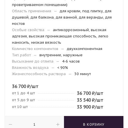
проветриваемом помещении)
Область применения
—
для кровли, под плитку, для
душевой, для балкона, для ванной, для веранды, для
мостов
Особые свойства
—
антикоррозионный, высокая
адгезия, высокая проникающая способность, легко
наносить, низкая вязкость
Количество компонентов
—
двухкомпонентная
Тип работ
—
внутренние, наружные
Высыхание до отлипа
—
4-6 часов
Влажность воздуха
—
< 90%
Жизнеспособность раствора
—
30 минут
36 700
₽
/шт
36 700
₽
/шт
от 1 до 4 шт
35 540
₽
/шт
от 5 до 9 шт
33 900
₽
/шт
от 10 шт
В КОРЗИНУ