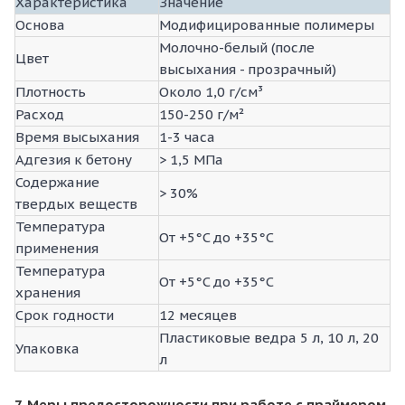
Характеристика
Значение
Основа
Модифицированные полимеры
Молочно-белый (после
Цвет
высыхания - прозрачный)
Плотность
Около 1,0 г/см³
Расход
150-250 г/м²
Время высыхания
1-3 часа
Адгезия к бетону
> 1,5 МПа
Содержание
> 30%
твердых веществ
Температура
От +5°C до +35°C
применения
Температура
От +5°C до +35°C
хранения
Срок годности
12 месяцев
Пластиковые ведра 5 л, 10 л, 20
Упаковка
л
7. Меры предосторожности при работе с праймером