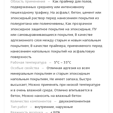
Область применения
—
Как праймер для полов,
подверженных среднему или интенсивному
пешеходному трафику, На асфальт, бетон, цемент или
эпоксидный раствор перед нанесением покрытия из
полиуретана или полимочевины, Как прозрачное
эпоксидное защитное покрытие на эпоксидные, ПУ
или самовыравнивающиеся покрытия, В качестве
адгезионного слоя между старым и новым напольным
покрытием, В качестве праймера, применяемого перед
нанесением напольных покрытий на асфальтовую
поверхность
Рабочая температура
—
5°C – 35°C
Особые свойства
—
Отличная адгезия ко всем
минеральным покрытиям и старым эпоксидным
напольным покрытиям, Не имеет запаха, Быстро
высыхает, Можно применять при низкой температуре
и в очень влажной среде, Отлично впитывается в
бетон, Можно наносить на влажный бетон
Количество компонентов
—
двухкомпонентная
Тип работ
—
внутренние, наружные
Влажность воздуха
—
< 80%