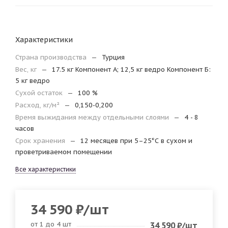
Характеристики
Страна производства
—
Турция
Вес, кг
—
17.5 кг Компонент А; 12,5 кг ведро Компонент Б:
5 кг ведро
Сухой остаток
—
100 %
Расход, кг/м²
—
0,150-0,200
Время выжидания между отдельными слоями
—
4 - 8
часов
Срок хранения
—
12 месяцев при 5–25°С в сухом и
проветриваемом помещении
Все характеристики
34 590
₽
/шт
от 1 до 4 шт
34 590
₽
/шт