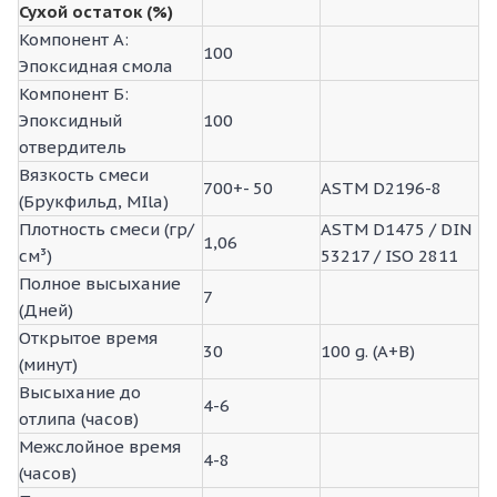
Сухой остаток (%)
Компонент А:
100
Эпоксидная смола
Компонент Б:
Эпоксидный
100
отвердитель
Вязкость смеси
700+- 50
ASTM D2196-8
(Брукфильд, MIla)
Плотность смеси (гр/
ASTM D1475 / DIN
1,06
см³)
53217 / ISO 2811
Полное высыхание
7
(Дней)
Открытое время
30
100 g. (A+B)
(минут)
Высыхание до
4-6
отлипа (часов)
Межслойное время
4-8
(часов)