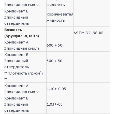
Эпоксидная смола
жидкость
Компонент Б:
Коричневатая
Эпоксидный
жидкость
отвердитель
Вязкость
ASTM D2196-86
(Брукфильд, MIla)
Компонент А:
600 ÷ 50
Эпоксидная смола
Компонент Б:
Эпоксидный
300 ÷ 50
отвердитель
**Плотность (гр/см³)
**
Компонент А:
1,10+-0,05
Эпоксидная смола
Компонент Б:
Эпоксидный
1,03+-05
отвердитель