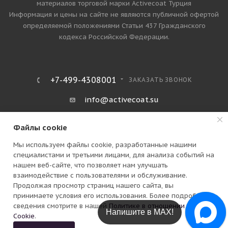
материалов торговой марки Activecoat Турция
Информация и цены на сайте не являются публичной офертой
определяемой положениями Статьи 437 Гражданского
кодекса Российской Федерации.
+7-499-4308001
ЗАКАЗАТЬ ЗВОНОК
info@activecoat.su
Москва, Петра Романова улица, дом
Файлы cookie
14 стр. 1
Мы используем файлы cookie, разработанные нашими
специалистами и третьими лицами, для анализа событий на
нашем веб-сайте, что позволяет нам улучшать
взаимодействие с пользователями и обслуживание.
Продолжая просмотр страниц нашего сайта, вы
принимаете условия его использования. Более подробные
сведения смотрите в нашей
Политике в отношении файлов
В КОРЗИНУ
Напишите в Telegram!
Cookie
.
ПОЛИТИКА КОНФИДЕНЦИАЛЬНОСТИ