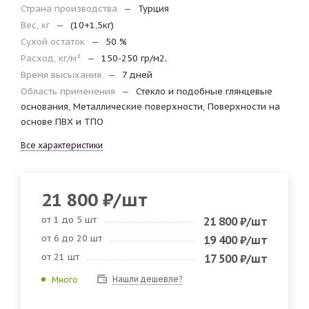
Страна производства
—
Турция
Вес, кг
—
(10+1,5кг)
Сухой остаток
—
50 %
Расход, кг/м²
—
150-250 гр/м2.
Время высыхания
—
7 дней
Область применения
—
Стекло и подобные глянцевые
основания, Металлические поверхности, Поверхности на
основе ПВХ и ТПО
Все характеристики
21 800
₽
/шт
от 1 до 5 шт
21 800
₽
/шт
от 6 до 20 шт
19 400
₽
/шт
от 21 шт
17 500
₽
/шт
Нашли дешевле?
Много