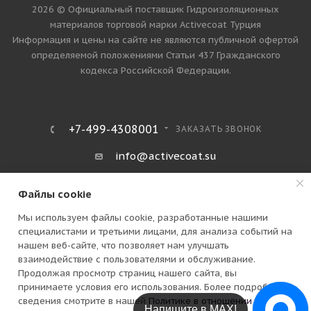
2026 © Официальный поставщик Гидроизоляционных
материалов торговой марки Activecoat Турция
Информация и цены на сайте не являются публичной офертой
определяемой положениями Статьи 437 Гражданского
кодекса Российской Федерации.
+7-499-4308001
ЗАКАЗАТЬ ЗВОНОК
info@activecoat.su
Москва, Петра Романова улица, дом
Файлы cookie
14 стр. 1
Мы используем файлы cookie, разработанные нашими
специалистами и третьими лицами, для анализа событий на
нашем веб-сайте, что позволяет нам улучшать
взаимодействие с пользователями и обслуживание.
Продолжая просмотр страниц нашего сайта, вы
принимаете условия его использования. Более подробные
сведения смотрите в нашей
Политике в отношении файлов
В КОРЗИНУ
Напишите в МАХ!