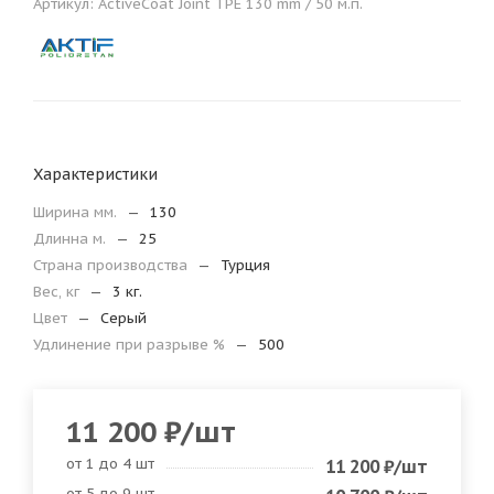
Артикул:
ActiveCoat Joint TPE 130 mm / 50 м.п.
Характеристики
Ширина мм.
—
130
Длинна м.
—
25
Страна производства
—
Турция
Вес, кг
—
3 кг.
Цвет
—
Серый
Удлинение при разрыве %
—
500
11 200
₽
/шт
от 1 до 4 шт
11 200
₽
/шт
от 5 до 9 шт