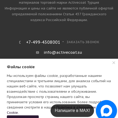
материалов торговой марки Activecoat Турция
Информация и цены на сайте не являются публичной офертой
определяемой положениями Статьи 437 Гражданского
кодекса Российской Федерации.
+7-499-4308001
ЗАКАЗАТЬ ЗВОНОК
info@activecoat.su
Москва, Петра Романова улица, дом
Файлы cookie
14 стр. 1
Мы используем файлы cookie, разработанные нашими
специалистами и третьими лицами, для анализа событий на
нашем веб-сайте, что позволяет нам улучшать
взаимодействие с пользователями и обслуживание.
Продолжая просмотр страниц нашего сайта, вы
принимаете условия его использования. Более подробные
сведения смотрите в нашей
Политике в отношении файлов
В КОРЗИНУ
Напишите в Telegram!
Cookie
.
ПОЛИТИКА КОНФИДЕНЦИАЛЬНОСТИ