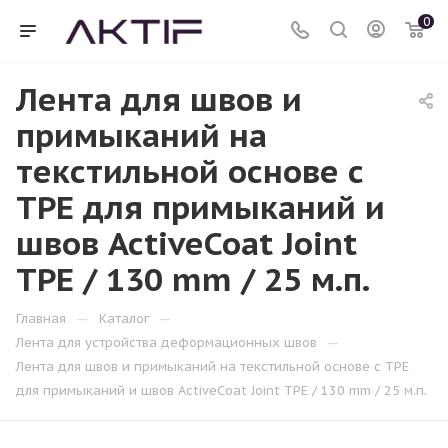
0
Лента для швов и
примыканий на
текстильной основе с
TPE для примыканий и
швов ActiveCoat Joint
TPE / 130 mm / 25 м.п.
—
—
Главная
Каталог
—
Лента для устройства деформационных швов
Лента для швов и примыканий на текстильной основе с TPE
для примыканий и швов ActiveCoat Joint TPE / 130 mm / 25 м.п.