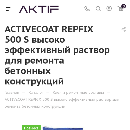
0
ACTIVECOAT REPFIX
500 S высоко
эффективный раствор
для ремонта
бетонных
конструкций
—
—
—
Главная
Каталог
Клея и ремонтные составы
ACTIVECOAT REPFIX 500 S высоко эффективный раствор для
ремонта бетонных конструкций
Новинка